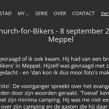
Ver
STAD
MY ...
SERIE
OVER
CONTACT
hurch-for-Bikers - 8 september 2
Meppel
evraagd of ik ook kwam. Hij had van een br
-Bikers' in Meppel. Hijzelf was gevraagd met
gedacht - en 'dan kon ik dus mooi foto's m
gnito'. De voorganger spreekt over het evange
den door zijn woorden geraakt. 'Toeval' ken
met zijn minima camping. Hij was me niet e
ij over zijn camping en de gasten die hij d