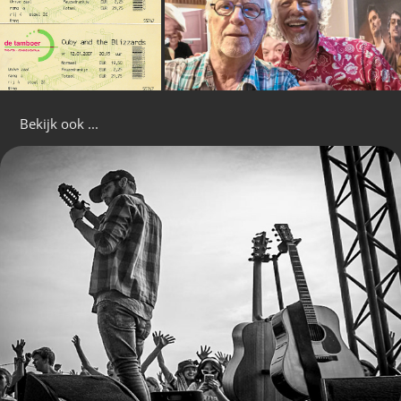
Bekijk ook ...
Strandheem Festival @Opende #20240509
2024