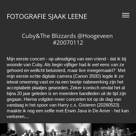
FOTOGRAFIE SJAAK LEENE
Cuby&The Blizzards @Hoogeveen 
#20070112
Mijn eerste concert - op uitnodiging van een vriend - dat ik bij
woonde van Cuby. Als begin vijftiger had ik wel eens van ze
gehoord en wellicht beluisterd, maar live meegemaakt? Met
mijn eerste echte digitale camera (Canon 350D) legde ik ze
ietwat onwennig vast en na een beetje nabewerking zijn het
acceptabele plaatjes geworden. Zeker iconisch omdat het al
bijna 20 jaar geleden is en meerdere bandleden uit de tijd zijn
gegaan. Hierna volgden meer concerten tot op de dag van
vandaag in het spoor van Harry c.s. Gisteren (20260523)
maakte ik nog een selfie met Erwin Java in De Amer - het kan
verkeren....