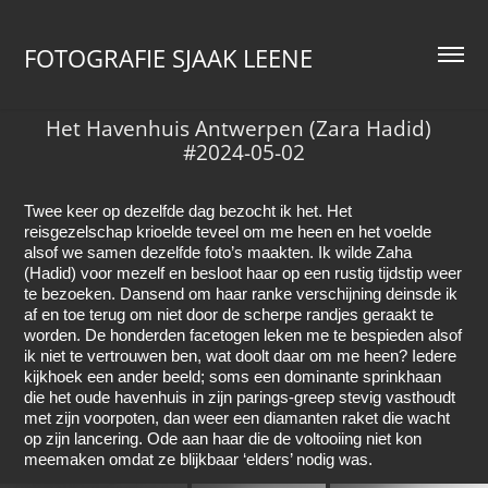
FOTOGRAFIE SJAAK LEENE
Het Havenhuis Antwerpen (Zara Hadid)  
#2024-05-02
Twee keer op dezelfde dag bezocht ik het. Het
reisgezelschap krioelde teveel om me heen en het voelde
alsof we samen dezelfde foto’s maakten. Ik wilde Zaha
(Hadid) voor mezelf en besloot haar op een rustig tijdstip weer
te bezoeken. Dansend om haar ranke verschijning deinsde ik
af en toe terug om niet door de scherpe randjes geraakt te
worden. De honderden facetogen leken me te bespieden alsof
ik niet te vertrouwen ben, wat doolt daar om me heen? Iedere
kijkhoek een ander beeld; soms een dominante sprinkhaan
die het oude havenhuis in zijn parings-greep stevig vasthoudt
met zijn voorpoten, dan weer een diamanten raket die wacht
op zijn lancering. Ode aan haar die de voltooiing niet kon
meemaken omdat ze blijkbaar ‘elders’ nodig was.